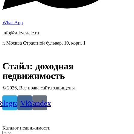
WhatsApp
info@stile-estate.ru
г. Москва Страстной бульвар, 10, корп. 1
7 (987) 847-30-30
8 (800) 333-49-43
Стайл: доходная
недвижимость
© 2026, Все права сайта защищены
elegram
Vk
Yandex
Политики конфиденциальности
Каталог недвижимости