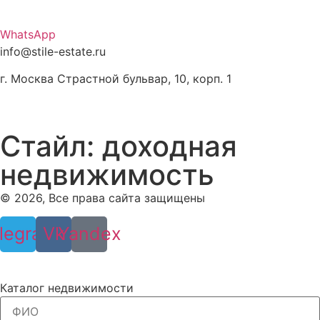
WhatsApp
info@stile-estate.ru
г. Москва Страстной бульвар, 10, корп. 1
7 (987) 847-30-30
8 (800) 333-49-43
Стайл: доходная
недвижимость
© 2026, Все права сайта защищены
legram
Vk
Yandex
Политики конфиденциальности
Каталог недвижимости